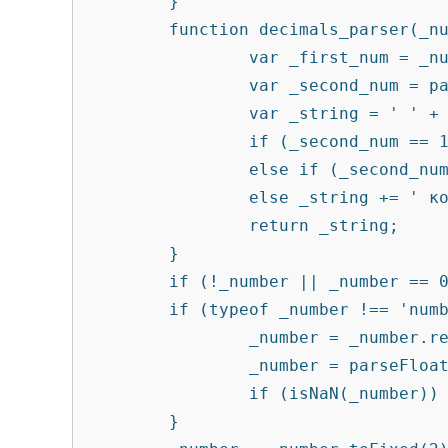
        }

        function decimals_parser(_num) {

                var _first_num = _num.substr(0, 1);

                var _second_num = parseFloat(_num.substr(1, 2));

                var _string = ' ' + _first_num + _second_num;

                if (_second_num == 1) _string += ' копейка';

                else if (_second_num > 1 && _second_num < 5) _string += ' копейки';

                else _string += ' копеек';

                return _string;

        }

        if (!_number || _number == 0) return false;

        if (typeof _number !== 'number') {

                _number = _number.replace(',', '.');

                _number = parseFloat(_number);

                if (isNaN(_number)) return false;

        }
