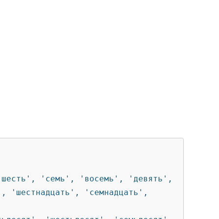
, 'шестнадцать', 'семнадцать', 