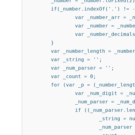
        _number = _number.toFixed(2);

        if(_number.indexOf('.') != -1) {

                var _number_arr = _number.split('.');

                var _number = _number_arr[0];

                var _number_decimals = _number_arr[1];

        }

        var _number_length = _number.length;

        var _string = '';

        var _num_parser = '';

        var _count = 0;

        for (var _p = (_number_length - 1); _p >= 0; _p--) {

                var _num_digit = _number.substr(_p, 1);

                _num_parser = _num_digit +  _num_parser;

                if ((_num_parser.length == 3 || _p == 0) && !isNaN(parseFloat(_num_parser))) {

                        _string = number_parser(_num_parser, _count) + _string;

                        _num_parser = '';
