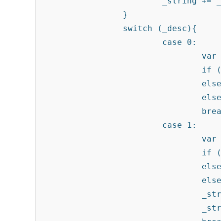
                        _string += _arr_numbers[2][_first_num] + ' ' + _arr_numbers[1][_second_num] + ' ';

                }              

                switch (_desc){

                        case 0:

                                var _last_num = parseFloat(_num.substr(-1));

                                if (_last_num == 1) _string += 'рубль';

                                else if (_last_num > 1 && _last_num < 5) _string += 'рубля';

                                else _string += 'рублей';

                                break;

                        case 1:

                                var _last_num = parseFloat(_num.substr(-1));

                                if (_last_num == 1) _string += 'тысяча ';

                                else if (_last_num > 1 && _last_num < 5) _string += 'тысячи ';

                                else _string += 'тысяч ';

                                _string = _string.replace('один ', 'одна ');

                                _string = _string.replace('два ', 'две ');
