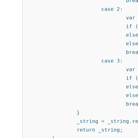
                                break;

                        case 2:

                                var _last_num = parseFloat(_num.substr(-1));

                                if (_last_num == 1) _string += 'миллион ';

                                else if (_last_num > 1 && _last_num < 5) _string += 'миллиона ';

                                else _string += 'миллионов ';

                                break;

                        case 3:

                                var _last_num = parseFloat(_num.substr(-1));

                                if (_last_num == 1) _string += 'миллиард ';

                                else if (_last_num > 1 && _last_num < 5) _string += 'миллиарда ';

                                else _string += 'миллиардов ';

                                break;

                }

                _string = _string.replace('  ', ' ');

                return _string;
