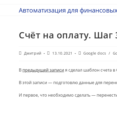
Перейти
Автоматизация для финансовых
к
содержимому
Счёт на оплату. Шаг
Автор
Запись
Рубрика
Дмитрий
13.10.2021
Google docs
/
Go
записи:
опубликована:
записи:
В
предыдущей записи
я сделал шаблон счета в 
В этой записи — подготовлю данные для перено
И первое, что необходимо сделать — перенести