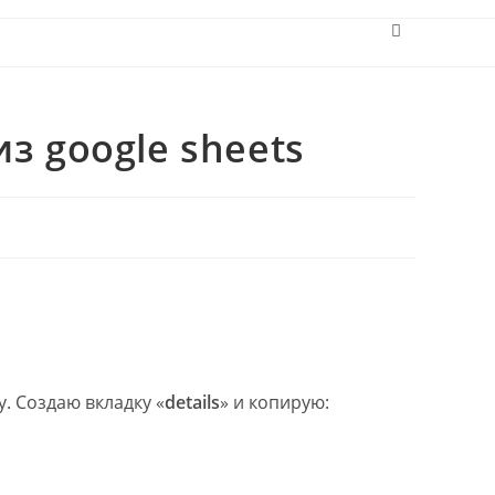
Переключит
поиск
по
веб-
сайту
з google sheets
. Создаю вкладку «
details
» и копирую: