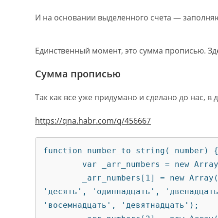
И на основании выделенного счета — заполн
Единственный момент, это сумма прописью. Зде
Сумма прописью
Так как все уже придумано и сделано до нас, 
https://qna.habr.com/q/456667
function number_to_string(_number) {
        var _arr_numbers = new Array();

        _arr_numbers[1] = new Array('', 'один', 'два', 'три', 'четыре', 'пять', 'шесть', 'семь', 'восемь', 'девять', 
'десять', 'одиннадцать', 'двенадцать
'восемнадцать', 'девятнадцать');
