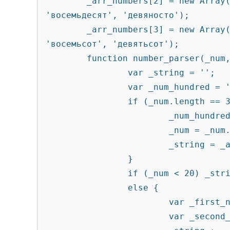
        _arr_numbers[2] = new Array('', '', 'двадцать', 'тридцать', 'сорок', 'пятьдесят', 'шестьдесят', 'семьдесят', 
'восемьдесят', 'девяносто');

        _arr_numbers[3] = new Array('', 'сто', 'двести', 'триста', 'четыреста', 'пятьсот', 'шестьсот', 'семьсот', 
'восемьсот', 'девятьсот');

        function number_parser(_num, _desc) {

                var _string = '';

                var _num_hundred = '';

                if (_num.length == 3) {

                        _num_hundred = _num.substr(0, 1);

                        _num = _num.substr(1, 3);

                        _string = _arr_numbers[3][_num_hundred] + ' ';

                }

                if (_num < 20) _string += _arr_numbers[1][parseFloat(_num)] + ' ';

                else {

                        var _first_num = _num.substr(0, 1);

                        var _second_num = _num.substr(1, 2);
