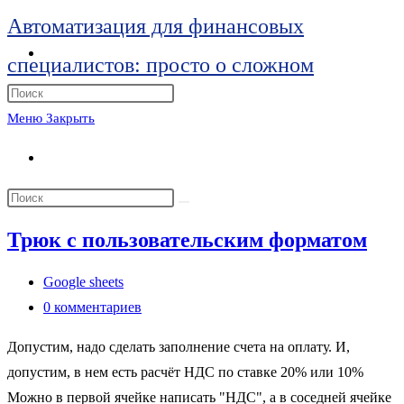
Перейти
Автоматизация для финансовых
к
Переключить
специалистов: просто о сложном
поиск
содержимому
по
Нажмите
веб-
клавишу
Меню
Закрыть
сайту
Escape,
Переключить
чтобы
поиск
закрыть
Поиск
по
панель
на
веб-
Трюк с пользовательским форматом
поиска.
сайте
сайту
Рубрика
Google sheets
записи:
Комментарии
0 комментариев
к
Допустим, надо сделать заполнение счета на оплату. И,
записи:
допустим, в нем есть расчёт НДС по ставке 20% или 10%
Можно в первой ячейке написать "НДС", а в соседней ячейке