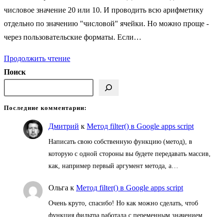
числовое значение 20 или 10. И проводить всю арифметику
отдельно по значению "числовой" ячейки. Но можно проще -
через пользовательские форматы. Если…
Трюк
Продолжить чтение
с
Поиск
пользовательским
форматом
Последние комментарии:
Дмитрий
к
Метод filter() в Google apps script
Написать свою собственную функцию (метод), в
которую с одной стороны вы будете передавать массив,
как, например первый аргумент метода, а…
Ольга
к
Метод filter() в Google apps script
Очень круто, спасибо! Но как можно сделать, чтоб
функция фильтра работала с переменным значением