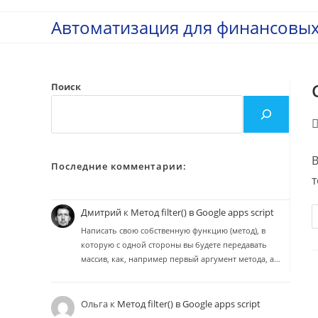
Перейти
Автоматизация для финансовых
к
содержимому
Поиск
Р
з
В
Последние комментарии:
т
Дмитрий
к
Метод filter() в Google apps script
Написать свою собственную функцию (метод), в
которую с одной стороны вы будете передавать
массив, как, например первый аргумент метода, а…
Ольга
к
Метод filter() в Google apps script