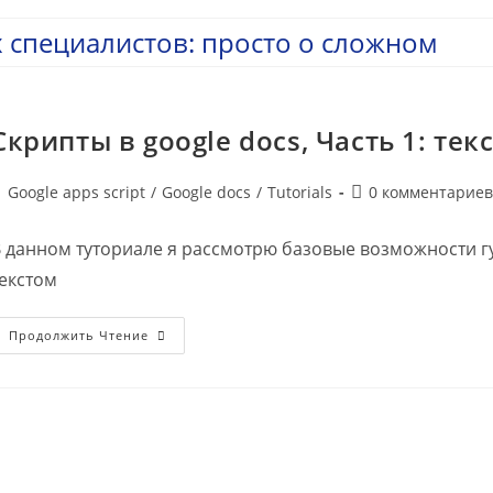
 специалистов: просто о сложном
Скрипты в google docs, Часть 1: тек
убрика
Комментарии
Google apps script
/
Google docs
/
Tutorials
0 комментариев
аписи:
к
записи:
 данном туториале я рассмотрю базовые возможности гуг
екстом
Скрипты
Продолжить Чтение
В
Google
Docs,
Часть
1:
Текст,
Параграфы,
Стили.