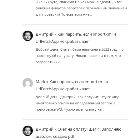
Очень круто, спасибо! Но как можно сделать, чтоб
функция фильтра работала с переменным значением
для проверки? То есть если мне…
Дмитрий
к
Как парсить, если importxml и
UrlFetchApp не срабатывает
Добрый день. Статья была написана в 2022 году, по
парсингу вб на ту дату. Нюанс парсинга в том, что
разработчики…
Mark
к
Как парсить, если importxml и
UrlFetchApp не срабатывает
Добрый день. Дмитрий. Как получить эту ссылку
имея только ссылку на определенный запрос в
поисковике WB. Нужно имея ссылку на…
Дмитрий
к
Счёт на оплату: Шаг 4. Заполняю
шаблон, создаю pdf