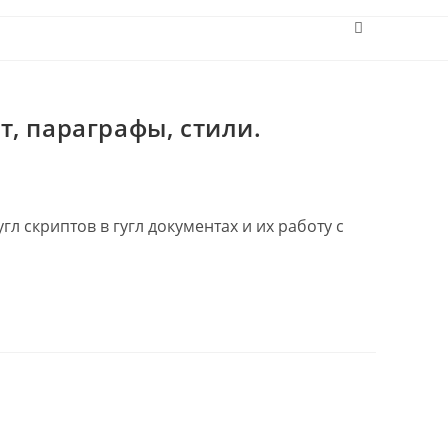
Переключит
поиск
по
веб-
сайту
ст, параграфы, стили.
л скриптов в гугл документах и их работу с