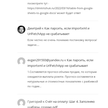
посмотрите тут -
https://dmitriizhuk.ru/2022/03/16/table-from-google-
sheets-to-google-docs/ может будет ответ
Дмитрий
к
Как парсить, если importxml и
UrlFetchApp не срабатывает
Если честно не очень понимаю постановку вопроса/
задачи....
evgen291593@yandex.ru
к
Как парсить, если
importxml и UrlFetchApp не срабатывает
1.Составляется прогноз объема продаж, по которым
ожидаются выплаты роялти. Прогноз составляется в
натуральных и стоимостных показателях с разбивкой
по годам…
Григорий
к
Счёт на оплату: Шаг 4. Заполняю
шаблон, создаю pdf