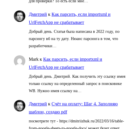
для проверки? То есть если мне…
Дмитрий
к
Как парсить, если importxml и
UrlFetchApp не срабатывает
Добрый день. Статья была написана в 2022 году, по
парсингу вб на ту дату. Нюанс парсинга в том, что
разработчики…
Mark
к
Как парсить, если importxml и
UrlFetchApp не срабатывает
Добрый день. Дмитрий. Как получить эту ссылку имея
только ссылку на определенный запрос в поисковике
WB. Нужно имея ссылку на…
Дмитрий
к
Счёт на оплату: Шаг 4. Заполняю
шаблон, создаю pdf
посмотрите тут - https://dmitriizhuk.ru/2022/03/16/table-
from-google-sheets-to-google-docs/ может будет ответ