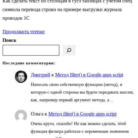
Как сделать текст по столбцам в гугл таблицах с учетом спец
записи:
символа перевода строки на примере выгрузки журнала
проводок 1С
1C
Продолжить чтение
и
Поиск
гугл
таблицы:
Последние комментарии:
переношу
многоуровневый
Дмитрий
к
Метод filter() в Google apps script
текст
Написать свою собственную функцию (метод), в
из
которую с одной стороны вы будете передавать массив,
как, например первый аргумент метода, а…
журнала
операций
Ольга
к
Метод filter() в Google apps script
в
Очень круто, спасибо! Но как можно сделать, чтоб
отдельный
функция фильтра работала с переменным значением
столбец