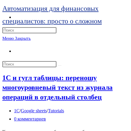
Перейти
Автоматизация для финансовых
к
Переключить
специалистов: просто о сложном
поиск
содержимому
по
Нажмите
веб-
клавишу
Меню
Закрыть
сайту
Escape,
Переключить
чтобы
поиск
закрыть
Поиск
по
панель
на
веб-
1C и гугл таблицы: переношу
поиска.
сайте
сайту
многоуровневый текст из журнала
операций в отдельный столбец
Рубрика
1C
/
Google sheets
/
Tutorials
записи:
Комментарии
0 комментариев
к