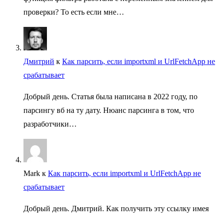
проверки? То есть если мне…
Дмитрий
к
Как парсить, если importxml и UrlFetchApp не
срабатывает
Добрый день. Статья была написана в 2022 году, по
парсингу вб на ту дату. Нюанс парсинга в том, что
разработчики…
Mark
к
Как парсить, если importxml и UrlFetchApp не
срабатывает
Добрый день. Дмитрий. Как получить эту ссылку имея