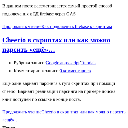
В данном посте рассматривается самый простой способ
подключения к БД firebase через GAS
Продолжить чтение
Как подключить firebase к скриптам
Cheerio в скриптах или как можно
парсить «ещё»…
Рубрика записи:
Google apps script
/
Tutorials
Комментарии к записи:
0 комментариев
Еще один вариант парсинга в гугл скриптах при помощи
cheerio. Вариант реализации парсинга на примере поиска
книг доступен по ссылке в конце поста.
Продолжить чтение
Cheerio в скриптах или как можно парсить
«ещё»…
Поиск