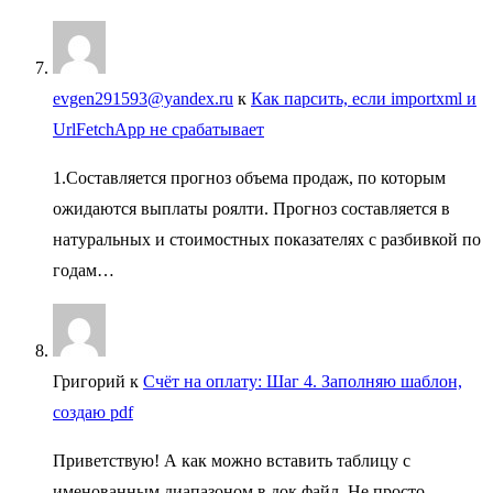
evgen291593@yandex.ru
к
Как парсить, если importxml и
UrlFetchApp не срабатывает
1.Составляется прогноз объема продаж, по которым
ожидаются выплаты роялти. Прогноз составляется в
натуральных и стоимостных показателях с разбивкой по
годам…
Григорий
к
Счёт на оплату: Шаг 4. Заполняю шаблон,
создаю pdf
Приветствую! А как можно вставить таблицу с
именованным диапазоном в док файл. Не просто