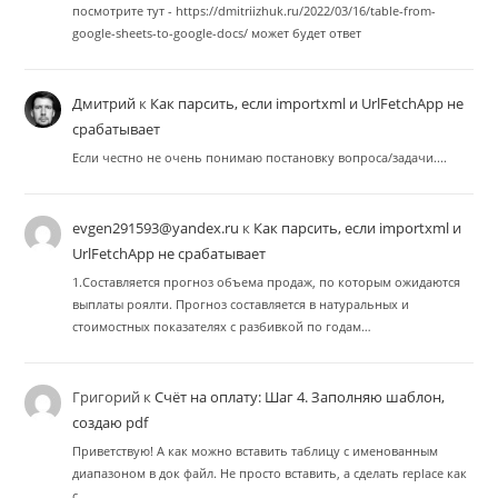
посмотрите тут - https://dmitriizhuk.ru/2022/03/16/table-from-
google-sheets-to-google-docs/ может будет ответ
Дмитрий
к
Как парсить, если importxml и UrlFetchApp не
срабатывает
Если честно не очень понимаю постановку вопроса/задачи....
evgen291593@yandex.ru
к
Как парсить, если importxml и
UrlFetchApp не срабатывает
1.Составляется прогноз объема продаж, по которым ожидаются
выплаты роялти. Прогноз составляется в натуральных и
стоимостных показателях с разбивкой по годам…
Григорий
к
Счёт на оплату: Шаг 4. Заполняю шаблон,
создаю pdf
Приветствую! А как можно вставить таблицу с именованным
диапазоном в док файл. Не просто вставить, а сделать replace как
с…