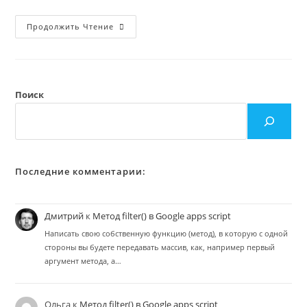
Скрипты
Продолжить Чтение
В
Google
Docs,
Часть
1:
Текст,
Параграфы,
Поиск
Стили.
Последние комментарии:
Дмитрий
к
Метод filter() в Google apps script
Написать свою собственную функцию (метод), в которую с одной
стороны вы будете передавать массив, как, например первый
аргумент метода, а…
Ольга
к
Метод filter() в Google apps script