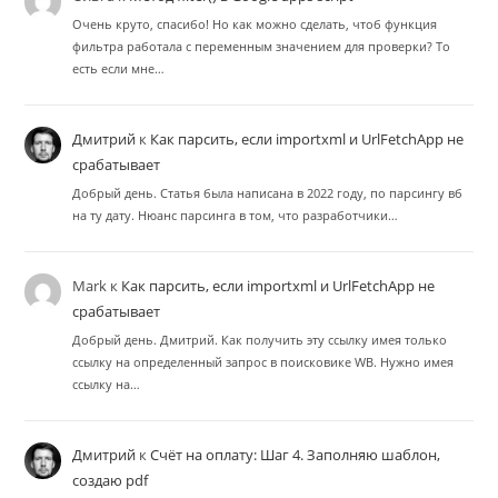
Очень круто, спасибо! Но как можно сделать, чтоб функция
фильтра работала с переменным значением для проверки? То
есть если мне…
Дмитрий
к
Как парсить, если importxml и UrlFetchApp не
срабатывает
Добрый день. Статья была написана в 2022 году, по парсингу вб
на ту дату. Нюанс парсинга в том, что разработчики…
Mark
к
Как парсить, если importxml и UrlFetchApp не
срабатывает
Добрый день. Дмитрий. Как получить эту ссылку имея только
ссылку на определенный запрос в поисковике WB. Нужно имея
ссылку на…
Дмитрий
к
Счёт на оплату: Шаг 4. Заполняю шаблон,
создаю pdf