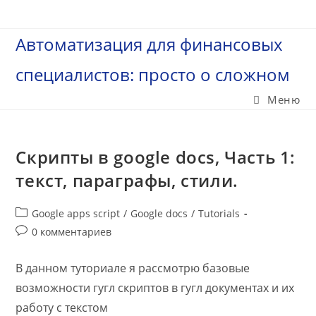
Перейти
к
Автоматизация для финансовых
содержимому
специалистов: просто о сложном
Меню
Скрипты в google docs, Часть 1:
текст, параграфы, стили.
Рубрика
Google apps script
/
Google docs
/
Tutorials
записи:
Комментарии
0 комментариев
к
записи:
В данном туториале я рассмотрю базовые
возможности гугл скриптов в гугл документах и их
работу с текстом