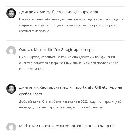
Дмитрий
к
Метод filter() в Google apps script
Написать свою собственную функцию (метод), в которую с одной
стороны вы будете передавать массив, как, например первый
аргумент метода, а…
Ольга
к
Метод filter() в Google apps script
Очень круто, спасибо! Но как можно сделать, чтоб функция
фильтра работала с переменным значением для проверки? То
есть если мне…
Дмитрий
к
Как парсить, если importxml и UrlFetchApp не
срабатывает
Добрый день. Статья была написана в 2022 году, по парсингу вб
на ту дату. Нюанс парсинга в том, что разработчики…
Mark
к
Как парсить, если importxml и UrlFetchApp не