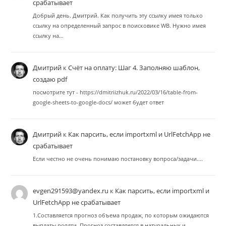
срабатывает
Добрый день. Дмитрий. Как получить эту ссылку имея только
ссылку на определенный запрос в поисковике WB. Нужно имея
ссылку на…
Дмитрий
к
Счёт на оплату: Шаг 4. Заполняю шаблон,
создаю pdf
посмотрите тут - https://dmitriizhuk.ru/2022/03/16/table-from-
google-sheets-to-google-docs/ может будет ответ
Дмитрий
к
Как парсить, если importxml и UrlFetchApp не
срабатывает
Если честно не очень понимаю постановку вопроса/задачи....
evgen291593@yandex.ru
к
Как парсить, если importxml и
UrlFetchApp не срабатывает
1.Составляется прогноз объема продаж, по которым ожидаются
выплаты роялти. Прогноз составляется в натуральных и