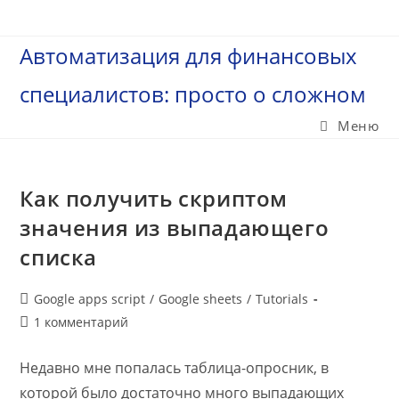
Перейти
к
Автоматизация для финансовых
содержимому
специалистов: просто о сложном
Меню
Как получить скриптом
значения из выпадающего
списка
Рубрика
Google apps script
/
Google sheets
/
Tutorials
записи:
Комментарии
1 комментарий
к
записи:
Недавно мне попалась таблица-опросник, в
которой было достаточно много выпадающих