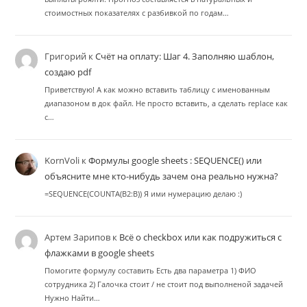
стоимостных показателях с разбивкой по годам…
Григорий
к
Счёт на оплату: Шаг 4. Заполняю шаблон,
создаю pdf
Приветствую! А как можно вставить таблицу с именованным
диапазоном в док файл. Не просто вставить, а сделать replace как
с…
KornVoli
к
Формулы google sheets : SEQUENCE() или
объясните мне кто-нибудь зачем она реально нужна?
=SEQUENCE(COUNTA(B2:B)) Я ими нумерацию делаю :)
Артем Зарипов
к
Всё о checkbox или как подружиться с
флажками в google sheets
Помогите формулу составить Есть два параметра 1) ФИО
сотрудника 2) Галочка стоит / не стоит под выполненой задачей
Нужно Найти…