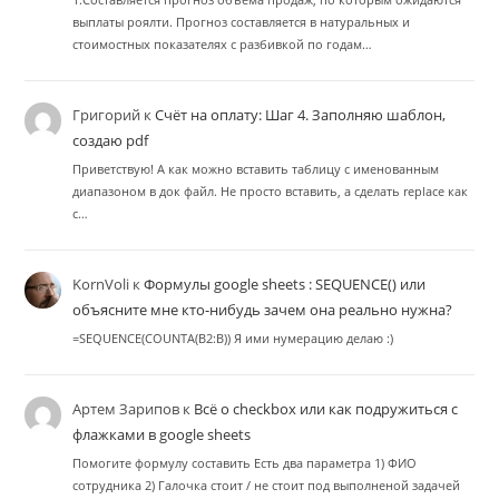
выплаты роялти. Прогноз составляется в натуральных и
стоимостных показателях с разбивкой по годам…
Григорий
к
Счёт на оплату: Шаг 4. Заполняю шаблон,
создаю pdf
Приветствую! А как можно вставить таблицу с именованным
диапазоном в док файл. Не просто вставить, а сделать replace как
с…
KornVoli
к
Формулы google sheets : SEQUENCE() или
объясните мне кто-нибудь зачем она реально нужна?
=SEQUENCE(COUNTA(B2:B)) Я ими нумерацию делаю :)
Артем Зарипов
к
Всё о checkbox или как подружиться с
флажками в google sheets
Помогите формулу составить Есть два параметра 1) ФИО
сотрудника 2) Галочка стоит / не стоит под выполненой задачей