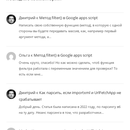
Дмитрий
к
Метод filter() в Google apps script
Написать свою собственную функцию (метод), в которую с одной
стороны вы будете передавать массив, как, например первый
аргумент метода, а…
Ольга
к
Метод filter() в Google apps script
Очень круто, спасибо! Но как можно сделать, чтоб функция
фильтра работала с переменным значением для проверки? То
есть если мне…
Дмитрий
к
Как парсить, если importxml и UrlFetchApp не
срабатывает
Добрый день. Статья была написана в 2022 году, по парсингу вб
на ту дату. Нюанс парсинга в том, что разработчики…