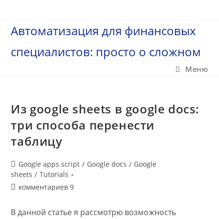
Перейти
к
Автоматизация для финансовых
содержимому
специалистов: просто о сложном
Меню
Из google sheets в google docs:
три способа перенести
таблицу
Рубрика
Google apps script
/
Google docs
/
Google
записи:
sheets
/
Tutorials
Комментарии
комментариев 9
к
записи:
В данной статье я рассмотрю возможность