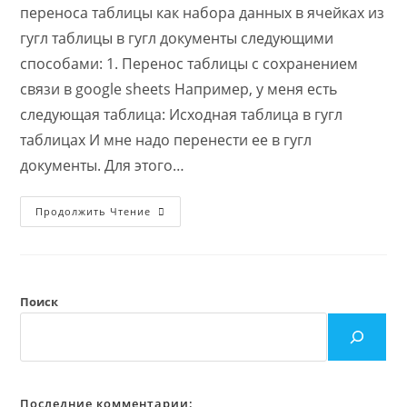
переноса таблицы как набора данных в ячейках из
гугл таблицы в гугл документы следующими
способами: 1. Перенос таблицы с сохранением
связи в google sheets Например, у меня есть
следующая таблица: Исходная таблица в гугл
таблицах И мне надо перенести ее в гугл
документы. Для этого…
Из
Продолжить Чтение
Google
Sheets
В
Google
Docs:
Три
Способа
Поиск
Перенести
Таблицу
Последние комментарии: