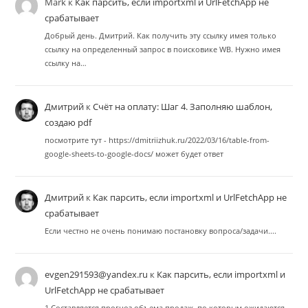
Mark
к
Как парсить, если importxml и UrlFetchApp не
срабатывает
Добрый день. Дмитрий. Как получить эту ссылку имея только
ссылку на определенный запрос в поисковике WB. Нужно имея
ссылку на…
Дмитрий
к
Счёт на оплату: Шаг 4. Заполняю шаблон,
создаю pdf
посмотрите тут - https://dmitriizhuk.ru/2022/03/16/table-from-
google-sheets-to-google-docs/ может будет ответ
Дмитрий
к
Как парсить, если importxml и UrlFetchApp не
срабатывает
Если честно не очень понимаю постановку вопроса/задачи....
evgen291593@yandex.ru
к
Как парсить, если importxml и
UrlFetchApp не срабатывает
1.Составляется прогноз объема продаж, по которым ожидаются