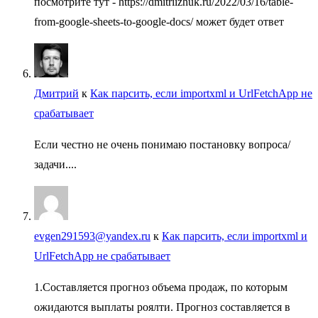
посмотрите тут - https://dmitriizhuk.ru/2022/03/16/table-
from-google-sheets-to-google-docs/ может будет ответ
Дмитрий
к
Как парсить, если importxml и UrlFetchApp не
срабатывает
Если честно не очень понимаю постановку вопроса/
задачи....
evgen291593@yandex.ru
к
Как парсить, если importxml и
UrlFetchApp не срабатывает
1.Составляется прогноз объема продаж, по которым
ожидаются выплаты роялти. Прогноз составляется в