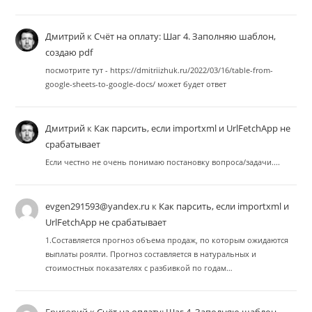
Дмитрий
к
Счёт на оплату: Шаг 4. Заполняю шаблон,
создаю pdf
посмотрите тут - https://dmitriizhuk.ru/2022/03/16/table-from-
google-sheets-to-google-docs/ может будет ответ
Дмитрий
к
Как парсить, если importxml и UrlFetchApp не
срабатывает
Если честно не очень понимаю постановку вопроса/задачи....
evgen291593@yandex.ru
к
Как парсить, если importxml и
UrlFetchApp не срабатывает
1.Составляется прогноз объема продаж, по которым ожидаются
выплаты роялти. Прогноз составляется в натуральных и
стоимостных показателях с разбивкой по годам…