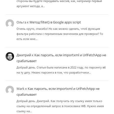
стороны вы будете передавать массив, как, например первый
аргумент метода, а…
Ольга
к
Метод filter() в Google apps script
Очень круто, спасибо! Но как можно сделать, чтоб функция
фильтра работала с переменным значением для проверки? То
есть если мне…
Дмитрий
к
Как парсить, если importxml и UrlFetchApp не
срабатывает
Добрый день. Статья была написана в 2022 году, по парсингу вб
на ту дату. Нюанс парсинга в том, что разработчики…
Mark
к
Как парсить, если importxml и UrlFetchApp не
срабатывает
Добрый день. Дмитрий. Как получить эту ссылку имея только
ссылку на определенный запрос в поисковике WB. Нужно имея
ссылку на…