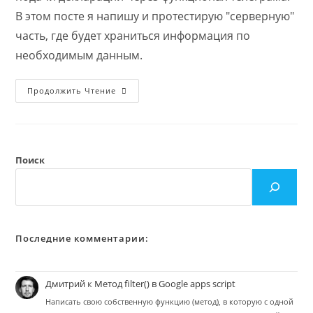
В этом посте я напишу и протестирую "серверную"
часть, где будет храниться информация по
необходимым данным.
Пишем
Продолжить Чтение
Телеграм-
Бота.
Часть
1:
Серверная
Часть
Или
Поиск
Данные
В
Google
Таблицах.
Последние комментарии:
Дмитрий
к
Метод filter() в Google apps script
Написать свою собственную функцию (метод), в которую с одной