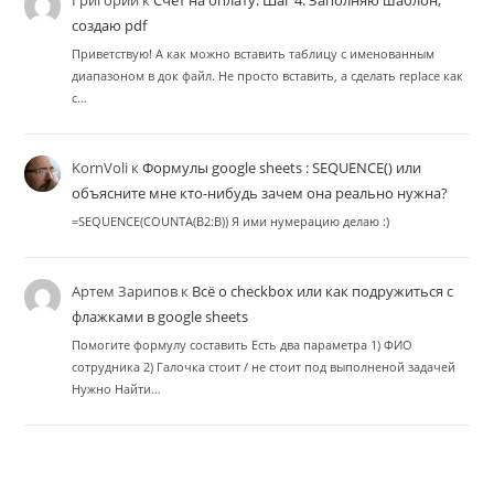
Григорий
к
Счёт на оплату: Шаг 4. Заполняю шаблон,
создаю pdf
Приветствую! А как можно вставить таблицу с именованным
диапазоном в док файл. Не просто вставить, а сделать replace как
с…
KornVoli
к
Формулы google sheets : SEQUENCE() или
объясните мне кто-нибудь зачем она реально нужна?
=SEQUENCE(COUNTA(B2:B)) Я ими нумерацию делаю :)
Артем Зарипов
к
Всё о checkbox или как подружиться с
флажками в google sheets
Помогите формулу составить Есть два параметра 1) ФИО
сотрудника 2) Галочка стоит / не стоит под выполненой задачей
Нужно Найти…