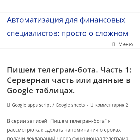
Перейти
к
Автоматизация для финансовых
содержимому
специалистов: просто о сложном
Меню
Пишем телеграм-бота. Часть 1:
Серверная часть или данные в
Google таблицах.
Рубрика
Комментарии
Google apps script
/
Google sheets
комментария 2
записи:
к
записи:
В серии записей "Пишем телеграм-бота" я
рассмотрю как сделать напоминания о сроках
подачи деклараций через функционал телеграма.