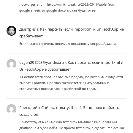
посмотрите тут - https://dmitriizhuk.ru/2022/03/16/table-from-
google-sheets-to-google-docs/ может будет ответ
Дмитрий
к
Как парсить, если importxml и UrlFetchApp не
срабатывает
Если честно не очень понимаю постановку вопроса/задачи....
evgen291593@yandex.ru
к
Как парсить, если importxml и
UrlFetchApp не срабатывает
1.Составляется прогноз объема продаж, по которым ожидаются
выплаты роялти. Прогноз составляется в натуральных и
стоимостных показателях с разбивкой по годам…
Григорий
к
Счёт на оплату: Шаг 4. Заполняю шаблон,
создаю pdf
Приветствую! А как можно вставить таблицу с именованным
диапазоном в док файл. Не просто вставить, а сделать replace как