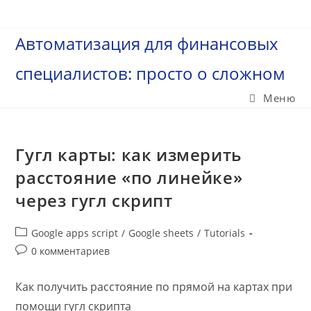
Перейти
к
Автоматизация для финансовых
содержимому
специалистов: просто о сложном
Меню
Гугл карты: как измерить
расстояние «по линейке»
через гугл скрипт
Рубрика
Google apps script
/
Google sheets
/
Tutorials
записи:
Комментарии
0 комментариев
к
записи:
Как получить расстояние по прямой на картах при
помощи гугл скрипта