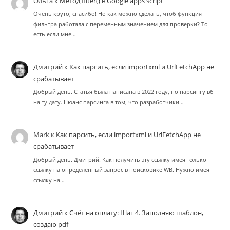
Ольга
к
Метод filter() в Google apps script
Очень круто, спасибо! Но как можно сделать, чтоб функция
фильтра работала с переменным значением для проверки? То
есть если мне…
Дмитрий
к
Как парсить, если importxml и UrlFetchApp не
срабатывает
Добрый день. Статья была написана в 2022 году, по парсингу вб
на ту дату. Нюанс парсинга в том, что разработчики…
Mark
к
Как парсить, если importxml и UrlFetchApp не
срабатывает
Добрый день. Дмитрий. Как получить эту ссылку имея только
ссылку на определенный запрос в поисковике WB. Нужно имея
ссылку на…
Дмитрий
к
Счёт на оплату: Шаг 4. Заполняю шаблон,
создаю pdf