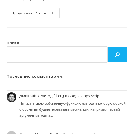
Гугл
Продолжить Чтение
Карты:
Как
Измерить
Расстояние
«по
Линейке»
Через
Поиск
Гугл
Скрипт
Последние комментарии:
Дмитрий
к
Метод filter() в Google apps script
Написать свою собственную функцию (метод), в которую с одной
стороны вы будете передавать массив, как, например первый
аргумент метода, а…