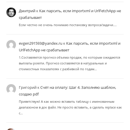
Дмитрий
к
Как парсить, если importxml и UrlFetchApp не
срабатывает
Если честно не очень понимаю постановку вопроса/задачи....
evgen291593@yandex.ru
к
Как парсить, если importxml и
UrlFetchApp не срабатывает
1.Составляется прогноз объема продаж, по которым ожидаются
выплаты роялти. Прогноз составляется в натуральных и
стоимостных показателях с разбивкой по годам…
Григорий
к
Счёт на оплату: Шаг 4. Заполняю шаблон,
создаю pdf
Приветствую! А как можно вставить таблицу с именованным
диапазоном в док файл. Не просто вставить, а сделать replace как
с…