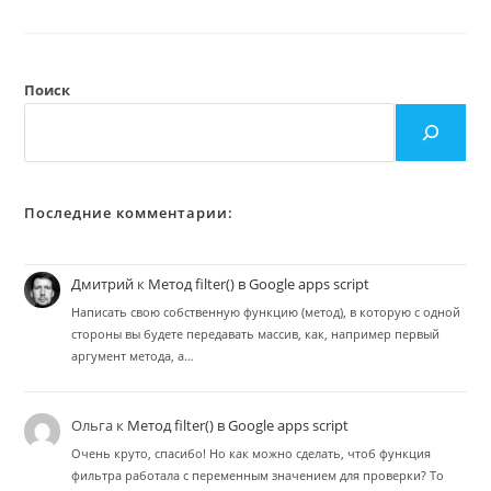
IF
И
IFS
(в
Связке
С
Поиск
IFERROR)
Последние комментарии:
Дмитрий
к
Метод filter() в Google apps script
Написать свою собственную функцию (метод), в которую с одной
стороны вы будете передавать массив, как, например первый
аргумент метода, а…
Ольга
к
Метод filter() в Google apps script
Очень круто, спасибо! Но как можно сделать, чтоб функция
фильтра работала с переменным значением для проверки? То