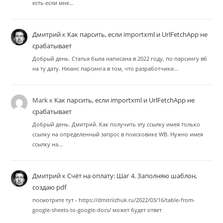
есть если мне…
Дмитрий
к
Как парсить, если importxml и UrlFetchApp не
срабатывает
Добрый день. Статья была написана в 2022 году, по парсингу вб
на ту дату. Нюанс парсинга в том, что разработчики…
Mark
к
Как парсить, если importxml и UrlFetchApp не
срабатывает
Добрый день. Дмитрий. Как получить эту ссылку имея только
ссылку на определенный запрос в поисковике WB. Нужно имея
ссылку на…
Дмитрий
к
Счёт на оплату: Шаг 4. Заполняю шаблон,
создаю pdf
посмотрите тут - https://dmitriizhuk.ru/2022/03/16/table-from-
google-sheets-to-google-docs/ может будет ответ