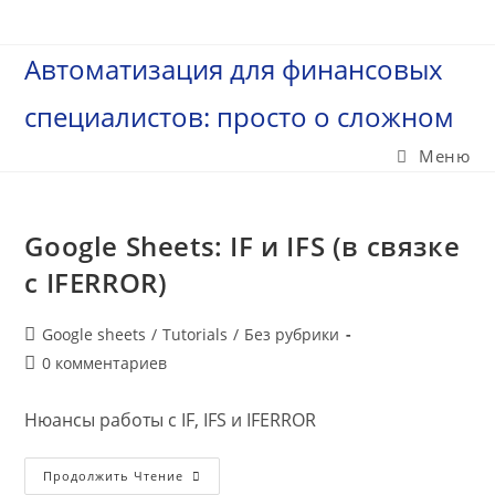
Перейти
к
Автоматизация для финансовых
содержимому
специалистов: просто о сложном
Меню
Google Sheets: IF и IFS (в связке
с IFERROR)
Рубрика
Google sheets
/
Tutorials
/
Без рубрики
записи:
Комментарии
0 комментариев
к
записи:
Нюансы работы с IF, IFS и IFERROR
Google
Продолжить Чтение
Sheets: