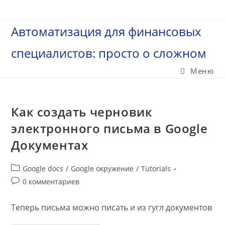
Перейти
к
Автоматизация для финансовых
содержимому
специалистов: просто о сложном
Меню
Как создать черновик
электронного письма в Google
Документах
Рубрика
Google docs
/
Google окружение
/
Tutorials
записи:
Комментарии
0 комментариев
к
записи:
Теперь письма можно писать и из гугл документов