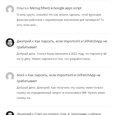
Ольга
к
Метод filter() в Google apps script
Очень круто, спасибо! Но как можно сделать, чтоб функция
фильтра работала с переменным значением для проверки? То
есть если мне…
Дмитрий
к
Как парсить, если importxml и UrlFetchApp не
срабатывает
Добрый день. Статья была написана в 2022 году, по парсингу вб
на ту дату. Нюанс парсинга в том, что разработчики…
Mark
к
Как парсить, если importxml и UrlFetchApp не
срабатывает
Добрый день. Дмитрий. Как получить эту ссылку имея только
ссылку на определенный запрос в поисковике WB. Нужно имея
ссылку на…
Дмитрий
к
Счёт на оплату: Шаг 4. Заполняю шаблон,