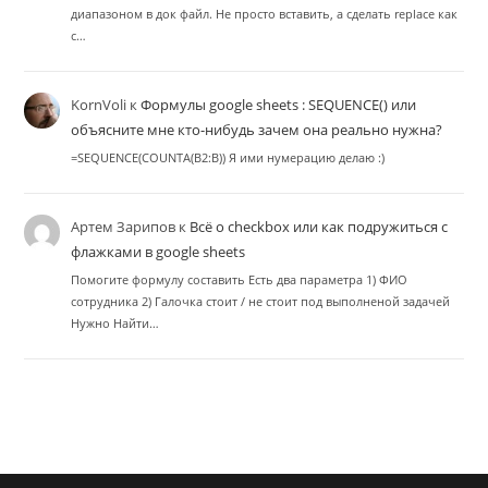
диапазоном в док файл. Не просто вставить, а сделать replace как
с…
KornVoli
к
Формулы google sheets : SEQUENCE() или
объясните мне кто-нибудь зачем она реально нужна?
=SEQUENCE(COUNTA(B2:B)) Я ими нумерацию делаю :)
Артем Зарипов
к
Всё о checkbox или как подружиться с
флажками в google sheets
Помогите формулу составить Есть два параметра 1) ФИО
сотрудника 2) Галочка стоит / не стоит под выполненой задачей
Нужно Найти…