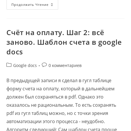
Как
Продолжить Чтение
Создать
Черновик
Электронного
Письма
В
Google
Счёт на оплату. Шаг 2: всё
Документах
заново. Шаблон счета в google
docs
Рубрика
Комментарии
Google docs
0 комментариев
записи:
к
записи:
В предыдущей записи я сделал в гугл таблице
форму счета на оплату, который в дальнейшем
должен был сохраняться в pdf. Однако это
оказалось не рациональным. То есть сохранять
pdf из гугл таблиц можно, но с точки зрения
автоматизации этого процесса - неудобно.
Алгоритм следующий: Cам шаблон счета проще