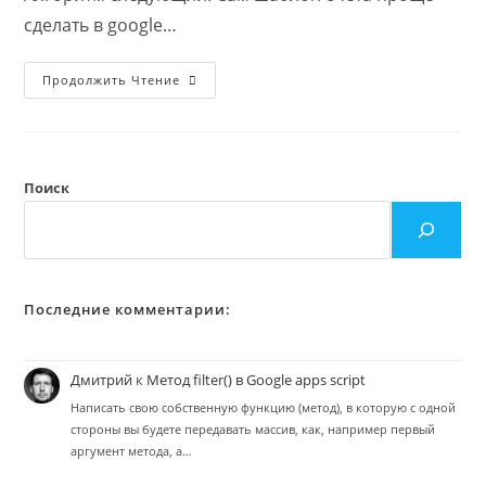
сделать в google…
Счёт
Продолжить Чтение
На
Оплату.
Шаг
2:
Всё
Заново.
Шаблон
Поиск
Счета
В
Google
Docs
Последние комментарии:
Дмитрий
к
Метод filter() в Google apps script
Написать свою собственную функцию (метод), в которую с одной
стороны вы будете передавать массив, как, например первый
аргумент метода, а…