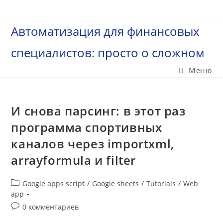
Перейти
к
Автоматизация для финансовых
содержимому
специалистов: просто о сложном
Меню
И снова парсинг: в этот раз
программа спортивных
каналов через importxml,
arrayformula и filter
Рубрика
Google apps script
/
Google sheets
/
Tutorials
/
Web
записи:
app
Комментарии
0 комментариев
к