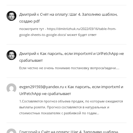
Дмитрий
к
Счёт на оплату: Шаг 4. Заполняю шаблон,
создаю pdf
посмотрите тут - https://dmitriizhuk.ru/2022/03/16/table-from-
google-sheets-to-google-docs/ может будет ответ
Дмитрий
к
Как парсить, если importxml и UrlFetchApp не
срабатывает
Если честно не очень понимаю постановку вопроса/задачи....
evgen291593@yandex.ru
к
Как парсить, если importxml и
UrlFetchApp не срабатывает
1.Составляется прогноз объема продаж, по которым ожидаются
выплаты роялти. Прогноз составляется в натуральных и
стоимостных показателях с разбивкой по годам…
Григорий
к
Счёт на оплату: Шаг 4. Заполняю шаблон,