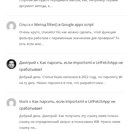
аргумент метода, а…
Ольга
к
Метод filter() в Google apps script
Очень круто, спасибо! Но как можно сделать, чтоб функция
фильтра работала с переменным значением для проверки? То
есть если мне…
Дмитрий
к
Как парсить, если importxml и UrlFetchApp не
срабатывает
Добрый день. Статья была написана в 2022 году, по парсингу вб
на ту дату. Нюанс парсинга в том, что разработчики…
Mark
к
Как парсить, если importxml и UrlFetchApp не
срабатывает
Добрый день. Дмитрий. Как получить эту ссылку имея только
ссылку на определенный запрос в поисковике WB. Нужно имея
ссылку на…