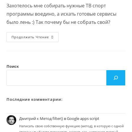
записи:
Захотелось мне собирать нужные ТВ спорт
программы воедино, а искать готовые сервисы
было лень :) Так почему бы не собрать свой?
И
Продолжить Чтение
Снова
Парсинг:
В
Этот
Раз
Программа
Спортивных
Поиск
Каналов
Через
Importxml,
Arrayformula
И
Filter
Последние комментарии:
Дмитрий
к
Метод filter() в Google apps script
Написать свою собственную функцию (метод), в которую с одной
стороны вы будете передавать массив, как, например первый