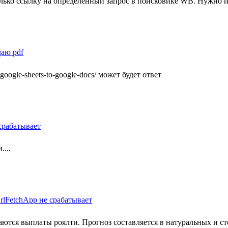
олько ссылку на определенный запрос в поисковике WB. Нужно 
даю pdf
m-google-sheets-to-google-docs/ может будет ответ
 срабатывает
...
UrlFetchApp не срабатывает
аются выплаты роялти. Прогноз составляется в натуральных и с