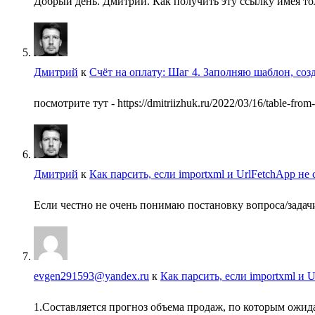
Добрый день. Дмитрий. Как получить эту ссылку имея т
Дмитрий
к
Счёт на оплату: Шаг 4. Заполняю шаблон, соз
посмотрите тут - https://dmitriizhuk.ru/2022/03/16/table-fro
Дмитрий
к
Как парсить, если importxml и UrlFetchApp не
Если честно не очень понимаю постановку вопроса/задачи.
evgen291593@yandex.ru
к
Как парсить, если importxml и 
1.Составляется прогноз объема продаж, по которым ожид