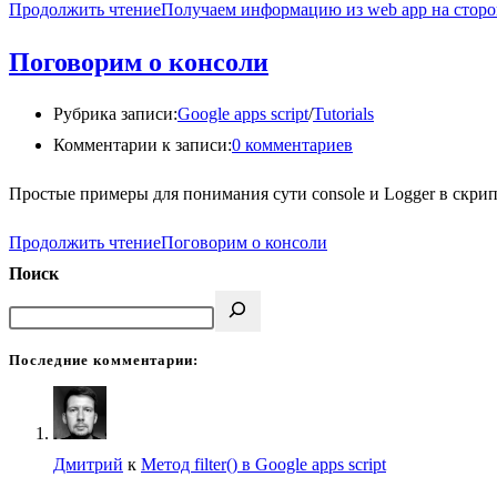
Продолжить чтение
Получаем информацию из web app на сторо
Поговорим о консоли
Рубрика записи:
Google apps script
/
Tutorials
Комментарии к записи:
0 комментариев
Простые примеры для понимания сути console и Logger в скрипт 
Продолжить чтение
Поговорим о консоли
Поиск
Последние комментарии:
Дмитрий
к
Метод filter() в Google apps script