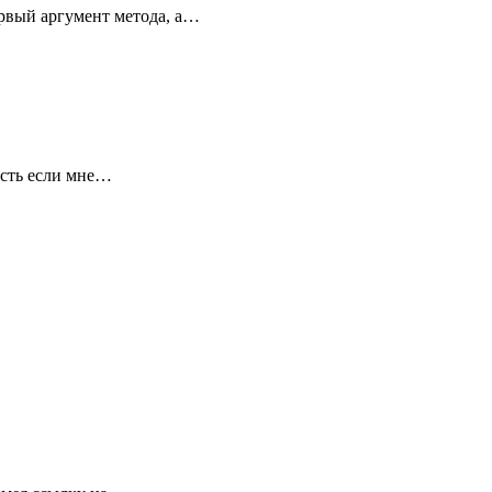
ервый аргумент метода, а…
есть если мне…