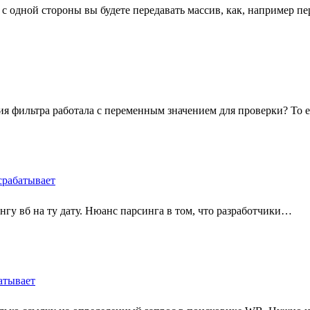
с одной стороны вы будете передавать массив, как, например п
ция фильтра работала с переменным значением для проверки? То 
 срабатывает
ингу вб на ту дату. Нюанс парсинга в том, что разработчики…
батывает