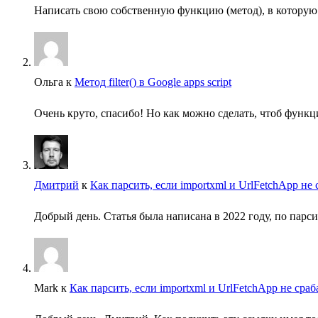
Написать свою собственную функцию (метод), в которую 
Ольга
к
Метод filter() в Google apps script
Очень круто, спасибо! Но как можно сделать, чтоб функ
Дмитрий
к
Как парсить, если importxml и UrlFetchApp не
Добрый день. Статья была написана в 2022 году, по парс
Mark
к
Как парсить, если importxml и UrlFetchApp не сра