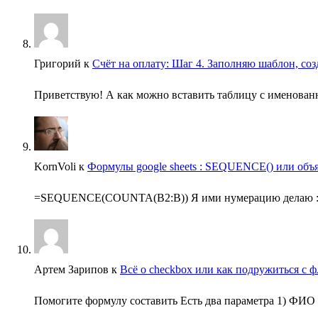
Григорий
к
Счёт на оплату: Шаг 4. Заполняю шаблон, соз
Приветствую! А как можно вставить таблицу с именованны
KornVoli
к
Формулы google sheets : SEQUENCE() или объя
=SEQUENCE(COUNTA(B2:B)) Я ими нумерацию делаю :
Артем Зарипов
к
Всё о checkbox или как подружиться с ф
Помогите формулу составить Есть два параметра 1) ФИО 