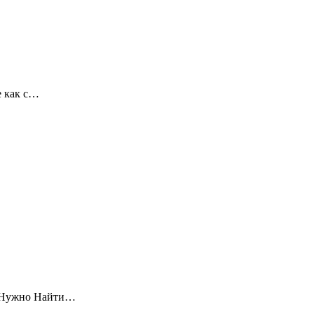
e как с…
ей Нужно Найти…