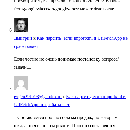
посмотрите тут - https://dmitriizhuk.ru/2022/03/16/table-
from-google-sheets-to-google-docs/ может будет ответ
Дмитрий
к
Как парсить, если importxml и UrlFetchApp не
срабатывает
Если честно не очень понимаю постановку вопроса/
задачи....
evgen291593@yandex.ru
к
Как парсить, если importxml и
UrlFetchApp не срабатывает
1.Составляется прогноз объема продаж, по которым
ожидаются выплаты роялти. Прогноз составляется в