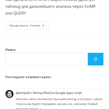
таблицу для дальнейшего анализа через SUMIF
или QUERY
Один
Продолжить Чтение
Из
Вариантов
Причесывания
Отчетов
Wildberries
Или
Шахматная
Поиск
Ведомость
Во
Flat
File
Последние комментарии:
Дмитрий
к
Метод filter() в Google apps script
Написать свою собственную функцию (метод), в которую с одной
стороны вы будете передавать массив, как, например первый
аргумент метода, а…