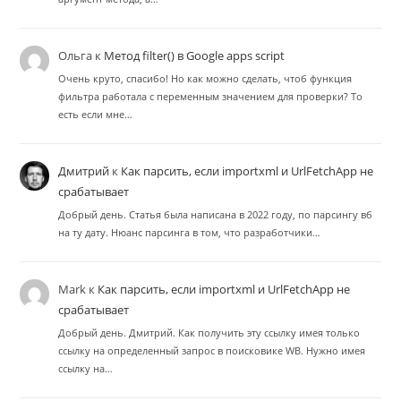
Ольга
к
Метод filter() в Google apps script
Очень круто, спасибо! Но как можно сделать, чтоб функция
фильтра работала с переменным значением для проверки? То
есть если мне…
Дмитрий
к
Как парсить, если importxml и UrlFetchApp не
срабатывает
Добрый день. Статья была написана в 2022 году, по парсингу вб
на ту дату. Нюанс парсинга в том, что разработчики…
Mark
к
Как парсить, если importxml и UrlFetchApp не
срабатывает
Добрый день. Дмитрий. Как получить эту ссылку имея только
ссылку на определенный запрос в поисковике WB. Нужно имея
ссылку на…