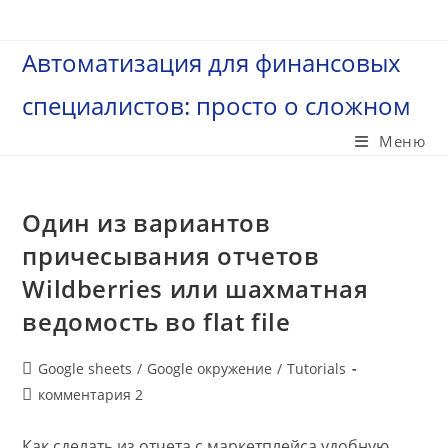
Перейти
к
Автоматизация для финансовых
содержимому
специалистов: просто о сложном
Меню
Один из вариантов
причесывания отчетов
Wildberries или шахматная
ведомость во flat file
Рубрика
Google sheets
/
Google окружение
/
Tutorials
записи:
Комментарии
комментария 2
к
записи:
Как сделать из отчета с маркетплейса удобную