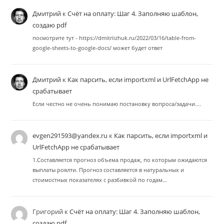
Дмитрий
к
Счёт на оплату: Шаг 4. Заполняю шаблон,
создаю pdf
посмотрите тут - https://dmitriizhuk.ru/2022/03/16/table-from-
google-sheets-to-google-docs/ может будет ответ
Дмитрий
к
Как парсить, если importxml и UrlFetchApp не
срабатывает
Если честно не очень понимаю постановку вопроса/задачи....
evgen291593@yandex.ru
к
Как парсить, если importxml и
UrlFetchApp не срабатывает
1.Составляется прогноз объема продаж, по которым ожидаются
выплаты роялти. Прогноз составляется в натуральных и
стоимостных показателях с разбивкой по годам…
Григорий
к
Счёт на оплату: Шаг 4. Заполняю шаблон,
создаю pdf