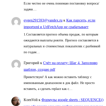
Если честно не очень понимаю постановку вопроса/
задачи....
evgen291593@yandex.ru
к
Как парсить, если
importxml и UrlFetchApp не срабатывает
1.Составляется прогноз объема продаж, по которым
ожидаются выплаты роялти. Прогноз составляется в
натуральных и стоимостных показателях с разбивкой
по годам…
Григорий
к
Счёт на оплату: Шаг 4. Заполняю
шаблон, создаю pdf
Приветствую! А как можно вставить таблицу с
именованным диапазоном в док файл. Не просто
вставить, а сделать replace как с…
KornVoli
к
Формулы google sheets : SEQUENCE()