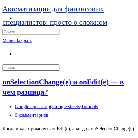
Перейти
Автоматизация для финансовых
к
Переключить
специалистов: просто о сложном
поиск
содержимому
по
Нажмите
веб-
клавишу
Меню
Закрыть
сайту
Escape,
Переключить
чтобы
поиск
закрыть
Поиск
по
панель
на
веб-
onSelectionChange(e) и onEdit(e) — в
поиска.
сайте
сайту
чем разница?
Рубрика
Google apps script
/
Google sheets
/
Tutorials
записи:
Комментарии
0 комментариев
к
Когда и как применять onEdit(e), а когда - onSelectionChange(e)
записи: