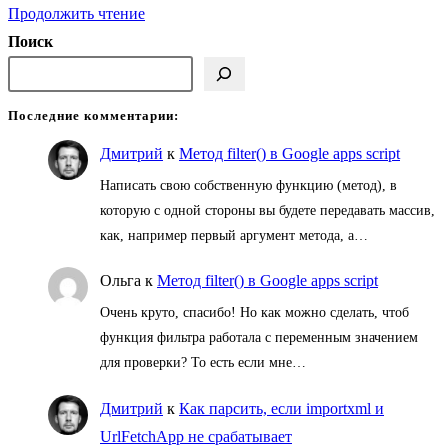
onSelectionChange(e)
Продолжить чтение
и
Поиск
onEdit(e)
—
Последние комментарии:
в
чем
Дмитрий
к
Метод filter() в Google apps script
разница?
Написать свою собственную функцию (метод), в
которую с одной стороны вы будете передавать массив,
как, например первый аргумент метода, а…
Ольга
к
Метод filter() в Google apps script
Очень круто, спасибо! Но как можно сделать, чтоб
функция фильтра работала с переменным значением
для проверки? То есть если мне…
Дмитрий
к
Как парсить, если importxml и
UrlFetchApp не срабатывает