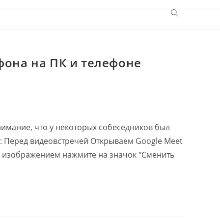
Переключить
поиск
по
веб-
сайту
фона на ПК и телефоне
нимание, что у некоторых собеседников был
К: Перед видеовстречей Открываем Google Meet
м изображением нажмите на значок "Сменить