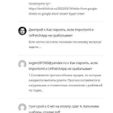
посмотрите тут -
https://dmitriizhuk.ru/2022/03/16/table-from-google-
sheets-to-google-docs/ может будет ответ
Дмитрий
к
Как парсить, если importxml и
UrlFetchApp не срабатывает
Если честно не очень понимаю постановку вопроса/
задачи....
evgen291593@yandex.ru
к
Как парсить, если
importxml и UrlFetchApp не срабатывает
1.Составляется прогноз объема продаж, по которым
ожидаются выплаты роялти. Прогноз составляется в
натуральных и стоимостных показателях с разбивкой
по годам…
Григорий
к
Счёт на оплату: Шаг 4. Заполняю
шаблон, создаю pdf