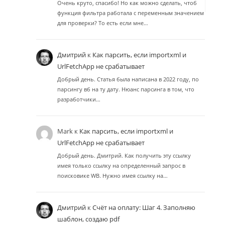
Очень круто, спасибо! Но как можно сделать, чтоб
функция фильтра работала с переменным значением
для проверки? То есть если мне…
Дмитрий
к
Как парсить, если importxml и
UrlFetchApp не срабатывает
Добрый день. Статья была написана в 2022 году, по
парсингу вб на ту дату. Нюанс парсинга в том, что
разработчики…
Mark
к
Как парсить, если importxml и
UrlFetchApp не срабатывает
Добрый день. Дмитрий. Как получить эту ссылку
имея только ссылку на определенный запрос в
поисковике WB. Нужно имея ссылку на…
Дмитрий
к
Счёт на оплату: Шаг 4. Заполняю
шаблон, создаю pdf