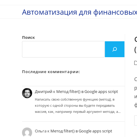
Перейти
Автоматизация для финансовых
к
содержимому
Поиск
Р
з
Последние комментарии:
С
р
Дмитрий
к
Метод filter() в Google apps script
и
Написать свою собственную функцию (метод), в
ф
которую с одной стороны вы будете передавать
массив, как, например первый аргумент метода, а…
Ольга
к
Метод filter() в Google apps script