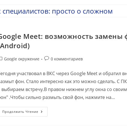
 специалистов: просто о сложном
Google Meet: возможность замены 
(Android)
убрика
Комментарии
Google окружение
0 комментариев
аписи:
к
записи:
егодня участвовал в ВКС через Google Meet и обратил в
азмыт фон. Стало интересно как это можно сделать. С П
 выбираем встречу.В правом нижнем углу окна со свои
он" .Чтобы сильно размыть свой фон, нажмите на…
Google
Продолжить Чтение
Meet:
Возможность
Замены