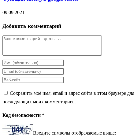
09.09.2021
Добавить комментарий
Комментарий
Введите
свое
Введите
имя
свой
Введите
или
email-
URL
Сохранить моё имя, email и адрес сайта в этом браузере для
имя
адрес,
вашего
последующих моих комментариев.
пользователя,
чтобы
веб-
чтобы
прокомментировать
сайта
Код безопасности
*
прокомментировать
(необязательно)
Введите символы отображаемые выше: