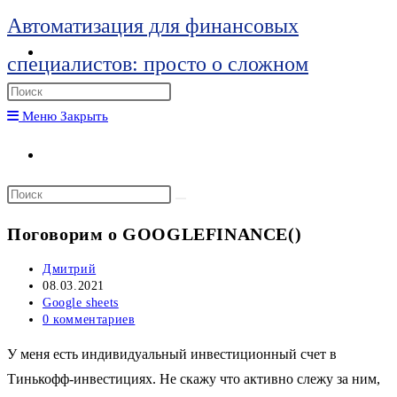
Перейти
Автоматизация для финансовых
к
Переключить
специалистов: просто о сложном
поиск
содержимому
по
Нажмите
веб-
клавишу
Меню
Закрыть
сайту
Escape,
Переключить
чтобы
поиск
закрыть
Поиск
по
панель
на
веб-
Поговорим о GOOGLEFINANCE()
поиска.
сайте
сайту
Автор
Дмитрий
записи:
Запись
08.03.2021
опубликована:
Рубрика
Google sheets
записи:
Комментарии
0 комментариев
к
записи:
У меня есть индивидуальный инвестиционный счет в
Тинькофф-инвестициях. Не скажу что активно слежу за ним,