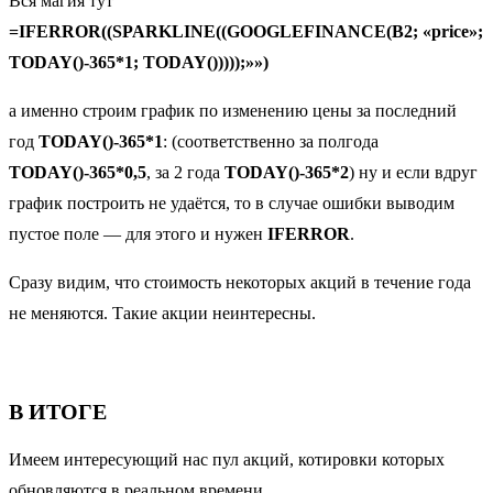
Вся магия тут
=IFERROR((SPARKLINE((GOOGLEFINANCE(B2; «price»;
TODAY()-365*1; TODAY()))));»»)
а именно строим график по изменению цены за последний
год
TODAY()-365*1
: (соответственно за полгода
TODAY()-365*0,5
, за 2 года
TODAY()-365*2
) ну и если вдруг
график построить не удаётся, то в случае ошибки выводим
пустое поле — для этого и нужен
IFERROR
.
Сразу видим, что стоимость некоторых акций в течение года
не меняются. Такие акции неинтересны.
В ИТОГЕ
Имеем интересующий нас пул акций, котировки которых
обновляются в реальном времени.