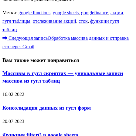
Метки
:
google functions
,
google sheets
,
googlefinance
,
акции
,
гугл таблицы
,
отслеживание акций
,
сток
,
функции гугл
таблиц
Читать
Следующая запись
Обработка массива данных и отправка
далее
его через Gmail
статьи
Вам также может понравиться
Массивы в гугл скриптах — уникальные записи
массива из гугл таблиц
16.02.2022
Консолидация данных из гугл форм
20.07.2023
Функция filter() в google sheets